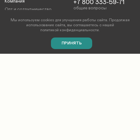
Компания
+7 800 333-59-71
общие вопросы
Опт и сотрудничество
+7 495 374-85-04
Контакты
оптовый отдел
Мы используем cookies для улучшения работы сайта. Продолжая
info@pasionaria.ru
использование сайта, вы соглашаетесь с нашей
Сертификаты
политикой конфиденциальности
.
вопросы и предложения
Оферта
Карта сайта
ПРИНЯТЬ
Каталог
Профиль
Корзина
Избранное
ЗАДАЙТЕ ВАШ ВОПРОС
Pasionaria Home Fashion 2026©
Все права защищены
Публичная оферта
и
политика конфиденциальности
Дизайн