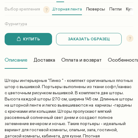
Выбор крепления
Шторная лента
Люверсы
Петли
Кулис
Фурнитура
КУПИТЬ
ЗАКАЗАТЬ ОБРАЗЕЦ
Описание
Доставка
Оплата и возврат
Особенност
Шторы интерьерные "Гинко " - комплект оригинальных плотных
штор с вышивкой. Портьеры выполнены из ткани софт/канвас
с цветочным рисунком вышивкой. В комплекте две шторы.
Высота каждой шторы 270 см, ширина 145 см. Длинные шторы
на шторной ленте и легко вывешиваются на карнизы -гардины
с крючками или кольцами.
Шторы пропускают мягкий
рассеянный солнечный свет днем и создают полное
затемнение вечером и ночью. Такие портьеры - идеальный
вариант для гостевой комнаты, спальни, зала, гостиной,
детской комнаты, кабинета, для кухни. Плотная