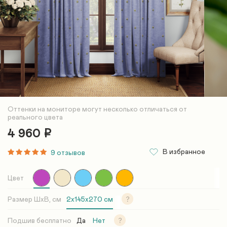
Оттенки на мониторе могут несколько отличаться от
реального цвета
4 960
Р
В избранное
9 отзывов
Цвет
Размер ШxВ, см
2х145х270 см
Подшив бесплатно
Да
Нет