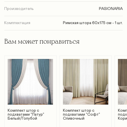
Производитель
PASIONARIA
Комплектация
Римская штора 60х175 см - 1 шт.
Вам может понравиться
Комплект штор с
Комплект штор с
Комп
подхватами "Латур"
подхватами "Софт"
подх
Белый/Голубой
Сливочный
Кор