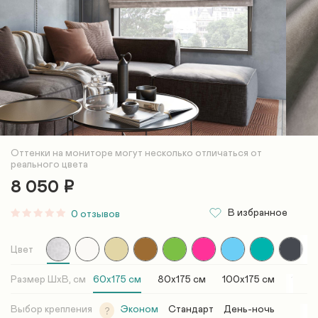
Оттенки на мониторе могут несколько отличаться от
реального цвета
8 050
Р
В избранное
0 отзывов
Цвет
Размер ШxВ, см
60х175 см
80х175 см
100х175 см
120х1
Выбор крепления
Эконом
Стандарт
День-ночь