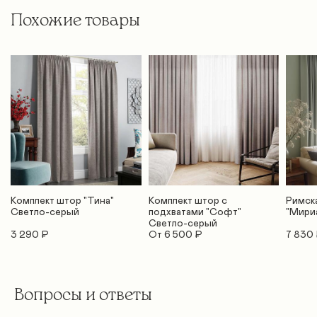
Похожие товары
Комплект штор "Тина"
Комплект штор с
Римск
Светло-серый
подхватами "Софт"
"Мири
Светло-серый
3 290 ₽
От 6 500 ₽
7 830
Вопросы и ответы